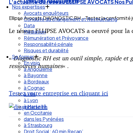
Droit des Associations
L'actualité du réseau ELLIPSE AVOCATS
Nos Pu
Nos expertises
Avocats enquêteurs
Ellipse Avocats DIAGNOSTIC RH – Testez la conformité ju
Conduite du changement et Restructuring
Data
Le réseau ELLIPSE AVOCATS a oeuvré pour la cré
Médiation
Rémunération et Prévoyance
Responsabilité pénale
Risques et durabilité
Se former
«
Diagnostic RH est un outil simple, rapide et g
En visio
ressources humaines
« .
à Angouleme
à Bayonne
à Bordeaux
à Cognac
Testez votre entreprise en cliquant ici
à Lille
à Lyon
à Marseille
en Occitanie
dans les Pyrénées
à Strasbourg
Droit Social : 60 min Recap’