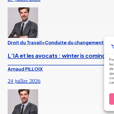
Droit du Travail>Conduite du changement
L’IA et les avocats : winter is coming ?
Pou
les
Arnaud PILLOIX
de 
que
con
24 juillet 2026
car