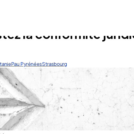
ez la conformité jurid
tanie
Pau Pyrénées
Strasbourg