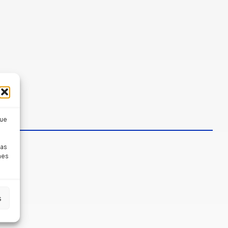
que
pas
nes
s