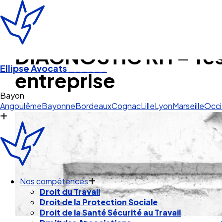
DIAGNOSTIC RH – Test
Ellipse Avocats
______
entreprise
P
Angoulême
Bayonne
Bordeaux
Cognac
Lille
Lyon
Marseille
Occi
Nos compétences
Droit du Travail
Droit de la Protection Sociale
Droit de la Santé Sécurité au Travail