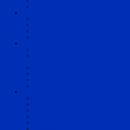
Pyrénées
Strasbourg
Compétences
Droit du Travail
Droit de la Protection Sociale
Droit Santé Sécurité au Travail
Droit des Associations
Expertises
Avocats enquêteurs
Conduite du changement et
Restructuring
Médiation
Rémunération et Prévoyance
Responsabilité pénale
Risques et durabilité
A propos
Mentions légales
Gestion des cookies
Données personnelles
Règlement Qualiopi
Certificat Qualiopi
Nous suivre