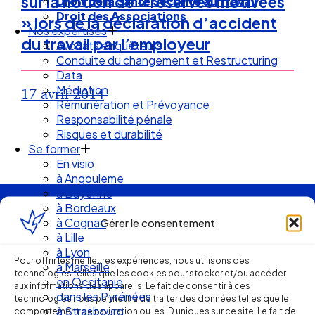
sur la notion de « réserves motivées
Droit de la Santé Sécurité au Travail
Droit des Associations
» lors de la déclaration d’accident
Nos expertises
du travail par l’employeur
Avocats enquêteurs
Conduite du changement et Restructuring
Data
Médiation
17 avril 2014
Rémunération et Prévoyance
Responsabilité pénale
Risques et durabilité
Se former
En visio
à Angouleme
à Bayonne
à Bordeaux
Ellipse Avocats
à Cognac
Gérer le consentement
à Lille
à Lyon
Pour offrir les meilleures expériences, nous utilisons des
à Marseille
Réseau
technologies telles que les cookies pour stocker et/ou accéder
en Occitanie
aux informations des appareils. Le fait de consentir à ces
dans les Pyrénées
technologies nous permettra de traiter des données telles que le
à Strasbourg
comportement de navigation ou les ID uniques sur ce site. Le fait de