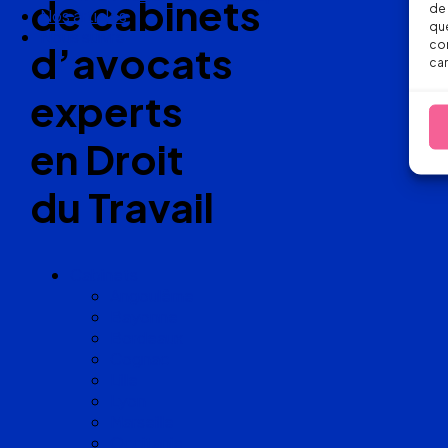
de cabinets
de 
Nos articles
que
Nous suivre
con
d’avocats
car
experts
en Droit
du Travail
Cabinets
Angoulême
Bayonne
Bordeaux
Cognac
Lille
Lyon
Marseille
Occitanie