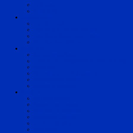
Pyrénées
Strasbourg
Compétences
Droit du Travail
Droit de la Protection Sociale
Droit Santé Sécurité au Travail
Droit des Associations
Expertises
Avocats enquêteurs
Conduite du changement et Restructuring
Médiation
Rémunération et Prévoyance
Responsabilité pénale
Risques et durabilité
A propos
Mentions légales
Gestion des cookies
Données personnelles
Règlement Qualiopi
Certificat Qualiopi
Nous suivre