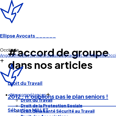
Ellipse Avocats
______
#accord de groupe
Occitanie
Angoulême
Bayonne
Bordeaux
Cognac
Lille
Lyon
Marseille
Occi
dans nos articles
Droit du Travail
Nos compétences
2012 : n’oublions pas le plan seniors !
Droit du Travail
Droit de la Protection Sociale
Sébastien MILLET
Droit de la Santé Sécurité au Travail