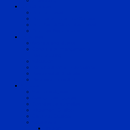
Strasbourg
Compétences
Droit du Travail
Droit de la Protection Sociale
Droit Santé Sécurité au Travail
Droit des Associations
Expertises
Avocats enquêteurs
Conduite du changement et
Restructuring
Médiation
Rémunération et Prévoyance
Responsabilité pénale
Risques et durabilité
A propos
Mentions légales
Gestion des cookies
Données personnelles
Règlement Qualiopi
Certificat Qualiopi
Nous suivre
LinkedIn