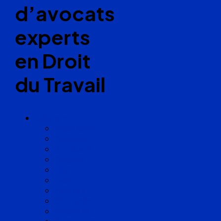
d’avocats
experts
en Droit
du Travail
Cabinets
Angoulême
Bayonne
Bordeaux
Cognac
Lille
Lyon
Marseille
Occitanie
Pyrénées