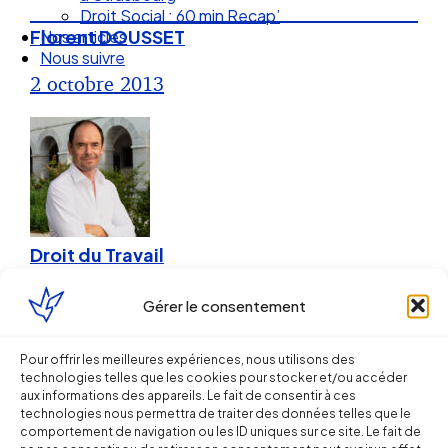
Nos articles
Florent DOUSSET
Nous suivre
2 octobre 2013
Droit du Travail
Le contrat engagement éducatif :
Gérer le consentement
explication de textes
Pour offrir les meilleures expériences, nous utilisons des
technologies telles que les cookies pour stocker et/ou accéder
Florent DOUSSET
aux informations des appareils. Le fait de consentir à ces
technologies nous permettra de traiter des données telles que le
comportement de navigation ou les ID uniques sur ce site. Le fait de
28 mai 2013