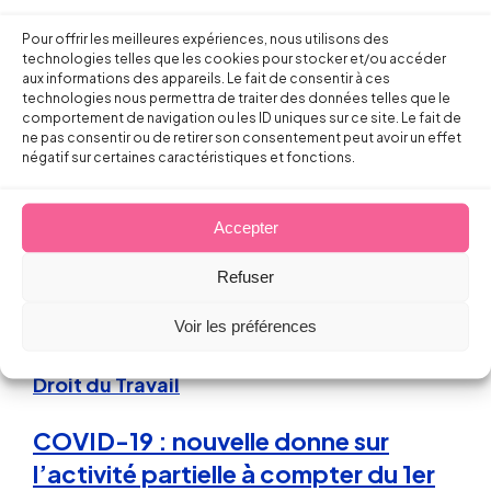
#COVID-19 Arrêts pour garde
Pour offrir les meilleures expériences, nous utilisons des
d’enfant : quoi de neuf à partir du 2
technologies telles que les cookies pour stocker et/ou accéder
aux informations des appareils. Le fait de consentir à ces
juin 2020 ?
technologies nous permettra de traiter des données telles que le
comportement de navigation ou les ID uniques sur ce site. Le fait de
ne pas consentir ou de retirer son consentement peut avoir un effet
Sébastien MILLET
négatif sur certaines caractéristiques et fonctions.
5 juin 2020
Accepter
Refuser
Voir les préférences
Droit du Travail
COVID-19 : nouvelle donne sur
l’activité partielle à compter du 1er