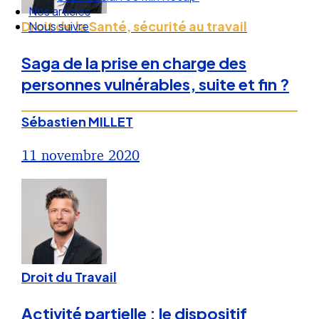
Droit Social : 60 min Recap’
Droit de la Santé, sécurité au travail
Nos articles
Nous suivre
Saga de la prise en charge des
personnes vulnérables, suite et fin ?
Sébastien MILLET
11 novembre 2020
Droit du Travail
Activité partielle : le dispositif