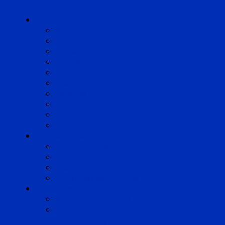
Cabinets
Angoulême
Bayonne
Bordeaux
Cognac
Lille
Lyon
Marseille
Occitanie
Pyrénées
Strasbourg
Compétences
Droit du Travail
Droit de la Protection Sociale
Droit Santé Sécurité au Travail
Droit des Associations
Expertises
Avocats enquêteurs
Conduite du changement et
Restructuring