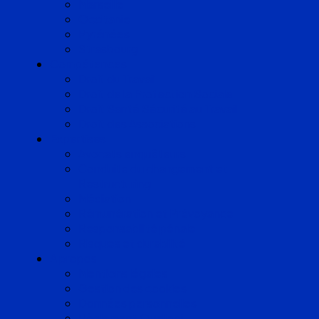
Marseille
Occitanie
Pyrénées
Strasbourg
Compétences
Droit du Travail
Droit de la Protection Sociale
Droit Santé Sécurité au Travail
Droit des Associations
Expertises
Avocats enquêteurs
Conduite du changement et
Restructuring
Médiation
Rémunération et Prévoyance
Responsabilité pénale
Risques et durabilité
A propos
Mentions légales
Gestion des cookies
Données personnelles
Règlement Qualiopi