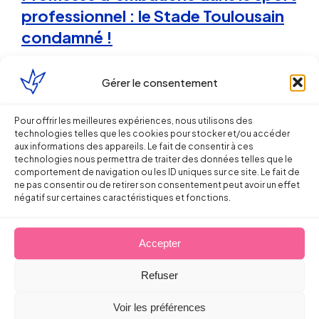
professionnel : le Stade Toulousain
condamné !
Arnaud PILLOIX
Gérer le consentement
27 mars 2013
Pour offrir les meilleures expériences, nous utilisons des
technologies telles que les cookies pour stocker et/ou accéder
aux informations des appareils. Le fait de consentir à ces
technologies nous permettra de traiter des données telles que le
comportement de navigation ou les ID uniques sur ce site. Le fait de
ne pas consentir ou de retirer son consentement peut avoir un effet
négatif sur certaines caractéristiques et fonctions.
Droit du Sport
Accepter
Avocat & Agent de joueur: le
Refuser
nouveau mandataire du sportif ?
Voir les préférences