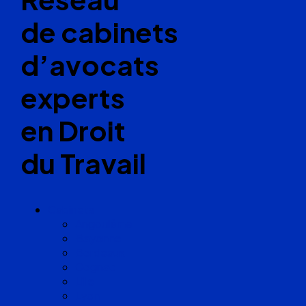
de cabinets
d’avocats
experts
en Droit
du Travail
Cabinets
Angoulême
Bayonne
Bordeaux
Cognac
Lille
Lyon