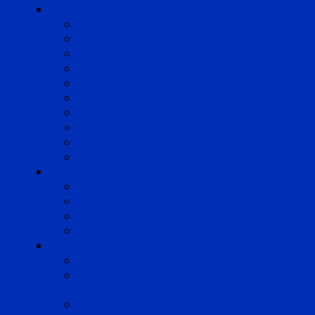
Cabinets
Angoulême
Bayonne
Bordeaux
Cognac
Lille
Lyon
Marseille
Occitanie
Pyrénées
Strasbourg
Compétences
Droit du Travail
Droit de la Protection Sociale
Droit Santé Sécurité au Travail
Droit des Associations
Expertises
Avocats enquêteurs
Conduite du changement et
Restructuring
Médiation