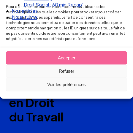
Droit Social : 60 min Recap’
Pour offrir les meilleures expériences, nous utilisons des
Nos articles
technologies telles que les cookies pour stocker et/ou accéder
Ellipse Avocats
Nous suivre
aux informations des appareils. Le fait de consentir à ces
technologies nous permettra de traiter des données telles que le
comportement de navigation ou les ID uniques sur ce site. Le fait de
ne pas consentir ou de retirer son consentement peut avoir un effet
négatif sur certaines caractéristiques et fonctions.
Réseau
de cabinets
Accepter
d’avocats
Refuser
experts
Voir les préférences
en Droit
du Travail