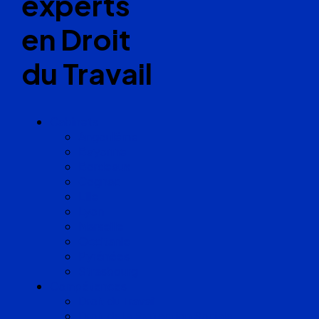
experts
en Droit
du Travail
Cabinets
Angoulême
Bayonne
Bordeaux
Cognac
Lille
Lyon
Marseille
Occitanie
Pyrénées
Strasbourg
Compétences
Droit du Travail
Droit de la Protection Sociale