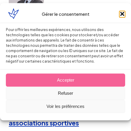
Gérer le consentement
Droit du Travail
Pour offrir les meilleures expériences, nous utilisons des
technologies telles que les cookies pour stocker et/ou accéder
Les précautions à prendre en cas
aux informations des appareils. Le fait de consentir à ces
d’embauche de professeurs à
technologies nous permettra de traiter des données telles que le
comportement de navigation ou les ID uniques sur ce site. Le fait de
temps incomplet dans l’animation
ne pas consentir ou de retirer son consentement peut avoir un effet
négatif sur certaines caractéristiques et fonctions.
10 novembre 2014
Accepter
Droit du Sport
Refuser
Le contrat de travail intermittent :
Voir les préférences
un outil adapté à l’emploi dans les
associations sportives