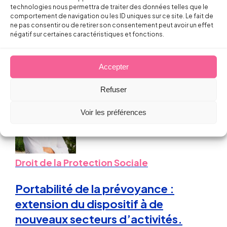
technologies nous permettra de traiter des données telles que le
Contrat d’engagement éducatif : un
comportement de navigation ou les ID uniques sur ce site. Le fait de
CDD du seul fait de son objet !!!
ne pas consentir ou de retirer son consentement peut avoir un effet
négatif sur certaines caractéristiques et fonctions.
Florent DOUSSET
Accepter
2 octobre 2013
Refuser
Voir les préférences
Droit de la Protection Sociale
Portabilité de la prévoyance :
extension du dispositif à de
nouveaux secteurs d’activités.