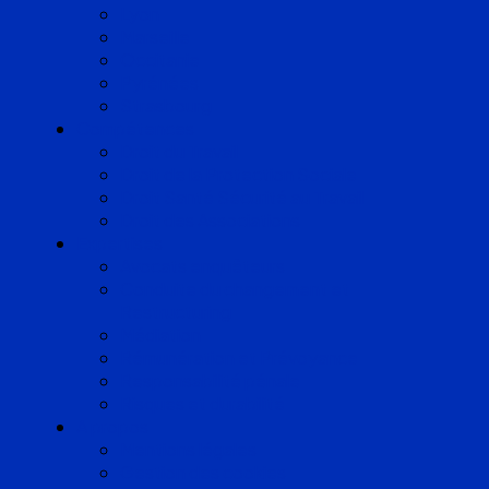
Lyon
Marseille
Occitanie
Pyrénées
Strasbourg
Compétences
Droit du Travail
Droit de la Protection Sociale
Droit Santé Sécurité au Travail
Droit des Associations
Expertises
Avocats enquêteurs
Conduite du changement et
Restructuring
Médiation
Rémunération et Prévoyance
Responsabilité pénale
Risques et durabilité
A propos
Mentions légales
Gestion des cookies