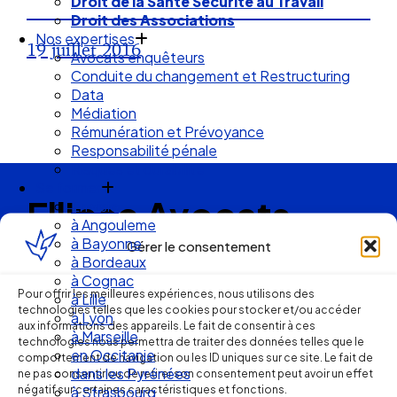
Droit de la Santé Sécurité au Travail
Droit des Associations
Nos expertises
19 juillet 2016
Avocats enquêteurs
Conduite du changement et Restructuring
Data
Médiation
Rémunération et Prévoyance
Responsabilité pénale
Risques et durabilité
Se former
Ellipse Avocats
En visio
à Angouleme
à Bayonne
Gérer le consentement
à Bordeaux
Réseau
à Cognac
Pour offrir les meilleures expériences, nous utilisons des
à Lille
technologies telles que les cookies pour stocker et/ou accéder
de cabinets
à Lyon
aux informations des appareils. Le fait de consentir à ces
à Marseille
technologies nous permettra de traiter des données telles que le
en Occitanie
d’avocats
comportement de navigation ou les ID uniques sur ce site. Le fait de
dans les Pyrénées
ne pas consentir ou de retirer son consentement peut avoir un effet
négatif sur certaines caractéristiques et fonctions.
à Strasbourg