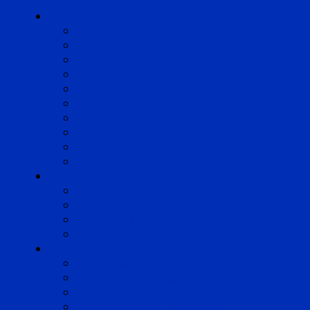
Cabinets
Angoulême
Bayonne
Bordeaux
Cognac
Lille
Lyon
Marseille
Occitanie
Pyrénées
Strasbourg
Compétences
Droit du Travail
Droit de la Protection Sociale
Droit Santé Sécurité au Travail
Droit des Associations
Expertises
Avocats enquêteurs
Conduite du changement et Restructuring
Médiation
Rémunération et Prévoyance