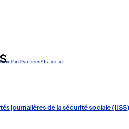
SS
tanie
Pau Pyrénées
Strasbourg
és journalières de la sécurité sociale (IJSS