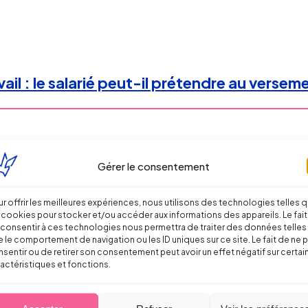
ail : le salarié peut-il prétendre au versem
Gérer le consentement
r offrir les meilleures expériences, nous utilisons des technologies telles 
 cookies pour stocker et/ou accéder aux informations des appareils. Le fait
consentir à ces technologies nous permettra de traiter des données telles
 le comportement de navigation ou les ID uniques sur ce site. Le fait de ne 
sentir ou de retirer son consentement peut avoir un effet négatif sur certai
actéristiques et fonctions.