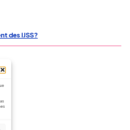
ent des IJSS?
que
pas
nes