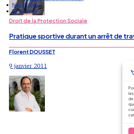
Nos articles
Nous suivre
Droit de la Protection Sociale
Pratique sportive durant un arrêt de trav
Florent DOUSSET
9 janvier 2011
Pou
les
de 
que
con
car