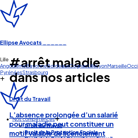
Ellipse Avocats
______
#arrêt maladie
Li
Angoulême
Bayonne
Bordeaux
Cognac
Lille
Lyon
Marseille
Occi
Pyrénées
Strasbourg
dans nos articles
Droit du Travail
L’absence prolongée d’un salarié
Nos compétences
pour maladie peut constituer un
Droit du Travail
Droit de la Protection Sociale
motif valable de licenciement