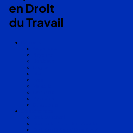
en Droit
du Travail
Cabinets
Angoulême
Bayonne
Bordeaux
Cognac
Lille
Lyon
Marseille
Occitanie
Pyrénées
Strasbourg
Compétences
Droit du Travail
Droit de la Protection Sociale
Droit Santé Sécurité au Travail