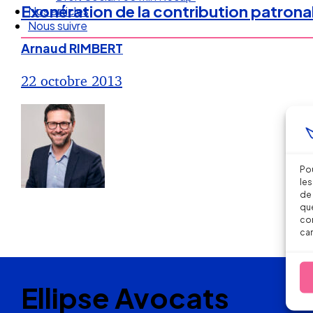
Exonération de la contribution patron
Nos articles
Nous suivre
Arnaud RIMBERT
22 octobre 2013
Pou
les
de 
que
con
car
Ellipse Avocats