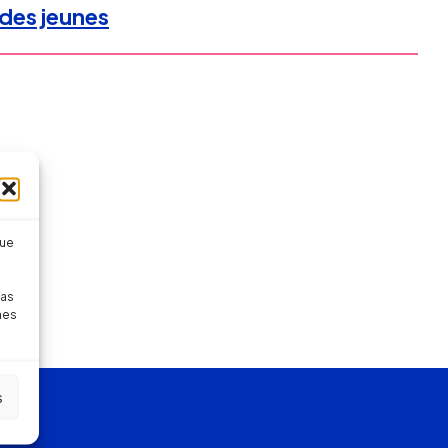
des jeunes
que
pas
nes
s