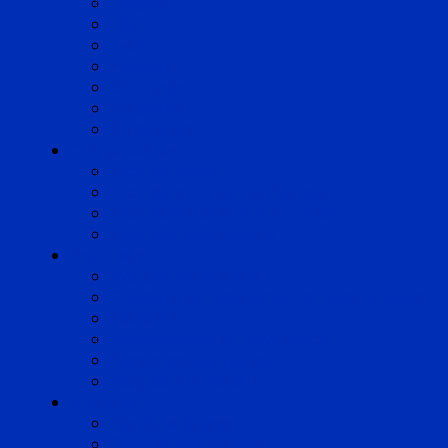
Cognac
Lille
Lyon
Marseille
Occitanie
Pyrénées
Strasbourg
Compétences
Droit du Travail
Droit de la Protection Sociale
Droit Santé Sécurité au Travail
Droit des Associations
Expertises
Avocats enquêteurs
Conduite du changement et Restructuring
Médiation
Rémunération et Prévoyance
Responsabilité pénale
Risques et durabilité
A propos
Mentions légales
Gestion des cookies