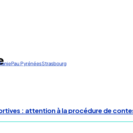
e
tanie
Pau Pyrénées
Strasbourg
tives : attention à la procédure de conte