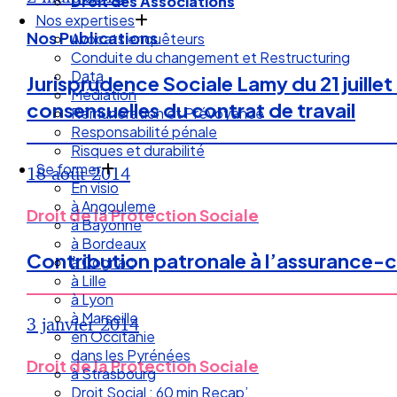
Droit des Associations
Nos expertises
Nos Publications
Avocats enquêteurs
Conduite du changement et Restructuring
Data
Jurisprudence Sociale Lamy du 21 juill
Médiation
consensuelles du contrat de travail
Rémunération et Prévoyance
Responsabilité pénale
Risques et durabilité
Se former
18 août 2014
En visio
à Angouleme
Droit de la Protection Sociale
à Bayonne
à Bordeaux
Contribution patronale à l’assurance-c
à Cognac
à Lille
à Lyon
à Marseille
3 janvier 2014
en Occitanie
dans les Pyrénées
Droit de la Protection Sociale
à Strasbourg
Droit Social : 60 min Recap’