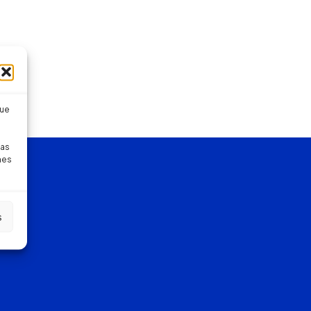
que
pas
nes
s