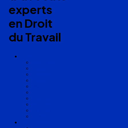
experts
en Droit
du Travail
Cabinets
Angoulême
Bayonne
Bordeaux
Cognac
Lille
Lyon
Marseille
Occitanie
Pyrénées
Strasbourg
Compétences