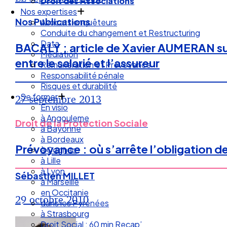
Droit des Associations
Nos expertises
Nos Publications
Avocats enquêteurs
Conduite du changement et Restructuring
Data
BACALY : article de Xavier AUMERAN sur
Médiation
entre le salarié et l’assureur
Rémunération et Prévoyance
Responsabilité pénale
Risques et durabilité
Se former
27 septembre 2013
En visio
à Angouleme
Droit de la Protection Sociale
à Bayonne
à Bordeaux
Prévoyance : où s’arrête l’obligation d
à Cognac
à Lille
à Lyon
Sébastien MILLET
à Marseille
en Occitanie
29 octobre 2010
dans les Pyrénées
à Strasbourg
Droit Social : 60 min Recap’