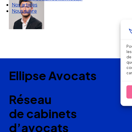
Nos articles
Nous suivre
Pou
les
de 
que
con
Ellipse Avocats
car
Réseau
de cabinets
d’avocats