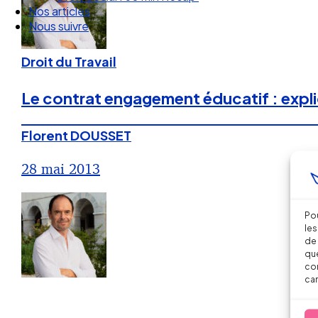
Nos articles
Nous suivre
Droit du Travail
Le contrat engagement éducatif : expli
Florent DOUSSET
28 mai 2013
Pou
les
de 
que
con
car