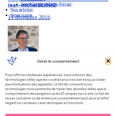
Droit Social : 60 min Recap’
Jean-michel BERNAD
Nos articles
Nous suivre
14 décembre 2016
Droit du Travail
Gérer le consentement
Des précisions sur la nouvelle
Pour offrir les meilleures expériences, nous utilisons des
technologies telles que les cookies pour stocker et/ou accéder
Commission Permanente Paritaire
aux informations des appareils. Le fait de consentir à ces
de Négociation
technologies nous permettra de traiter des données telles que le
comportement de navigation ou les ID uniques sur ce site. Le fait de
ne pas consentir ou de retirer son consentement peut avoir un effet
négatif sur certaines caractéristiques et fonctions.
22 novembre 2016