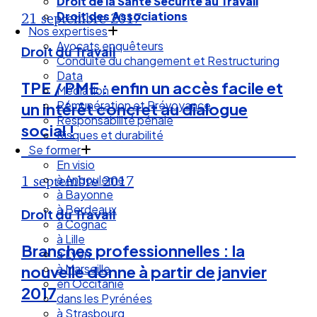
Droit de la Santé Sécurité au Travail
Droit des Associations
21 septembre 2017
Nos expertises
Avocats enquêteurs
Droit du Travail
Conduite du changement et Restructuring
Data
TPE / PME : enfin un accès facile et
Médiation
Rémunération et Prévoyance
un intérêt concret au dialogue
Responsabilité pénale
social !
Risques et durabilité
Se former
En visio
à Angouleme
1 septembre 2017
à Bayonne
à Bordeaux
Droit du Travail
à Cognac
à Lille
Branches professionnelles : la
à Lyon
à Marseille
nouvelle donne à partir de janvier
en Occitanie
2017
dans les Pyrénées
à Strasbourg