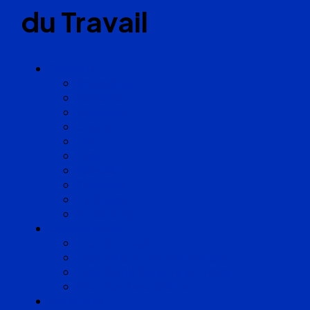
du Travail
Cabinets
Angoulême
Bayonne
Bordeaux
Cognac
Lille
Lyon
Marseille
Occitanie
Pyrénées
Strasbourg
Compétences
Droit du Travail
Droit de la Protection Sociale
Droit Santé Sécurité au Travail
Droit des Associations
Expertises