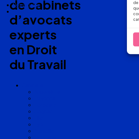
de cabinets
de 
Nos articles
que
Nous suivre
con
d’avocats
car
experts
en Droit
du Travail
Cabinets
Angoulême
Bayonne
Bordeaux
Cognac
Lille
Lyon
Marseille
Occitanie