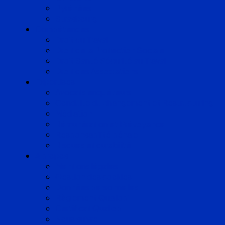
Pyrénées
Strasbourg
Compétences
Droit du Travail
Droit de la Protection Sociale
Droit Santé Sécurité au Travail
Droit des Associations
Expertises
Avocats enquêteurs
Conduite du changement et Restructuring
Médiation
Rémunération et Prévoyance
Responsabilité pénale
Risques et durabilité
A propos
Mentions légales
Gestion des cookies
Données personnelles
Règlement Qualiopi
Certificat Qualiopi
Nous suivre