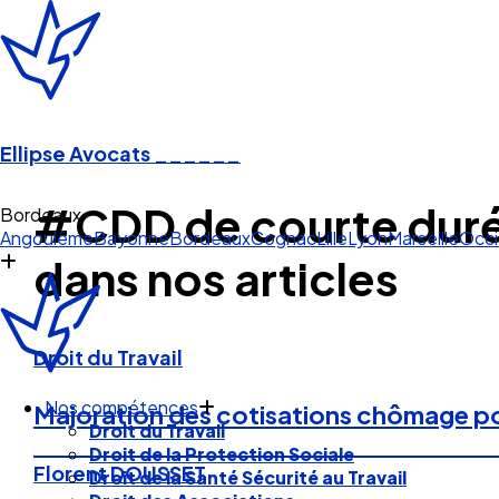
Ellipse Avocats
______
#CDD de courte dur
Bordeaux
Angoulême
Bayonne
Bordeaux
Cognac
Lille
Lyon
Marseille
Occi
dans nos articles
Droit du Travail
Nos compétences
Majoration des cotisations chômage po
Droit du Travail
Droit de la Protection Sociale
Florent DOUSSET
Droit de la Santé Sécurité au Travail