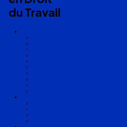
du Travail
Cabinets
Angoulême
Bayonne
Bordeaux
Cognac
Lille
Lyon
Marseille
Occitanie
Pyrénées
Strasbourg
Compétences
Droit du Travail
Droit de la Protection Sociale
Droit Santé Sécurité au Travail
Droit des Associations
Expertises