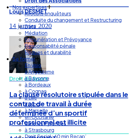
Droit des Associations
Nos expertises
Louis DESMET
Avocats enquêteurs
Conduite du changement et Restructuring
14 janvier 2020
Data
Médiation
Rémunération et Prévoyance
Responsabilité pénale
Risques et durabilité
Se former
En visio
à Angouleme
à Bayonne
Droit du Sport
à Bordeaux
à Cognac
La clause résolutoire stipulée dans le
à Lille
contrat de travail à durée
à Lyon
à Marseille
déterminée d’un sportif
en Occitanie
professionnel est illicite
dans les Pyrénées
à Strasbourg
Droit Social : 60 min Recap’