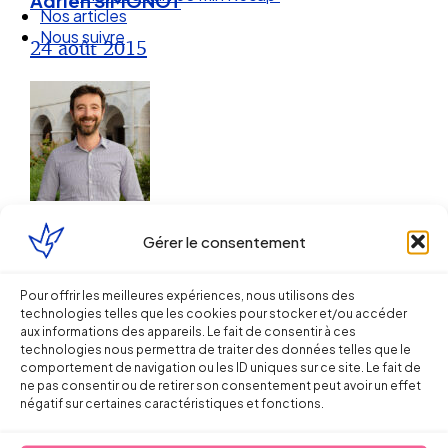
Adrien SIMONOT
Nos articles
Nous suivre
24 août 2015
Droit du Travail
Gérer le consentement
La CCN de la production
cinématographique est étendue !
Pour offrir les meilleures expériences, nous utilisons des
technologies telles que les cookies pour stocker et/ou accéder
Quelles conséquences pour les
aux informations des appareils. Le fait de consentir à ces
technologies nous permettra de traiter des données telles que le
employeurs ?
comportement de navigation ou les ID uniques sur ce site. Le fait de
ne pas consentir ou de retirer son consentement peut avoir un effet
négatif sur certaines caractéristiques et fonctions.
16 juillet 2013