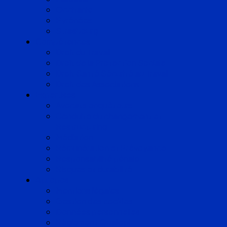
Occitanie
Pyrénées
Strasbourg
Compétences
Droit du Travail
Droit de la Protection Sociale
Droit Santé Sécurité au Travail
Droit des Associations
Expertises
Avocats enquêteurs
Conduite du changement et
Restructuring
Médiation
Rémunération et Prévoyance
Responsabilité pénale
Risques et durabilité
A propos
Mentions légales
Gestion des cookies
Données personnelles
Règlement Qualiopi