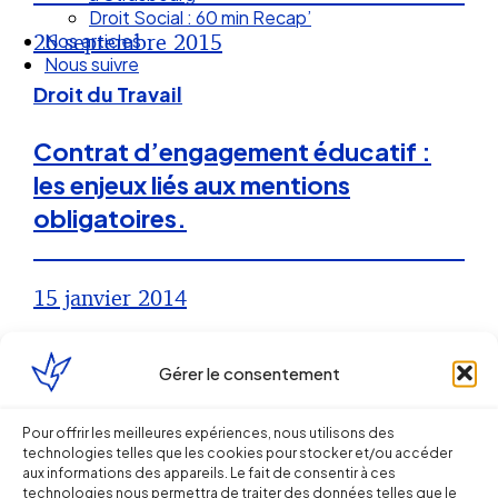
Droit Social : 60 min Recap’
26 septembre 2015
Nos articles
Nous suivre
Droit du Travail
Contrat d’engagement éducatif :
les enjeux liés aux mentions
obligatoires.
15 janvier 2014
Droit du Travail
Gérer le consentement
Contrat d’engagement éducatif : un
Pour offrir les meilleures expériences, nous utilisons des
CDD du seul fait de son objet !!!
technologies telles que les cookies pour stocker et/ou accéder
aux informations des appareils. Le fait de consentir à ces
technologies nous permettra de traiter des données telles que le