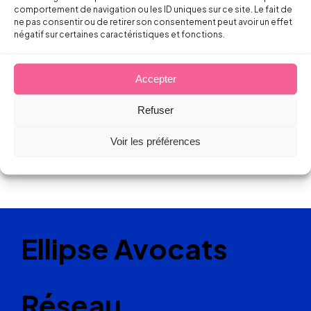
Florent DOUSSET
comportement de navigation ou les ID uniques sur ce site. Le fait de
ne pas consentir ou de retirer son consentement peut avoir un effet
2 octobre 2013
négatif sur certaines caractéristiques et fonctions.
Accepter
Refuser
Voir les préférences
Ellipse Avocats
Réseau