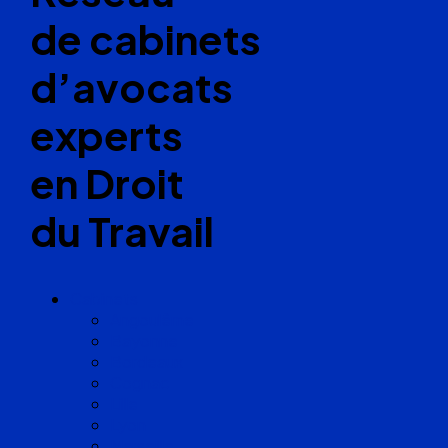
de cabinets
d’avocats
experts
en Droit
du Travail
Cabinets
Angoulême
Bayonne
Bordeaux
Cognac
Lille
Lyon
Marseille