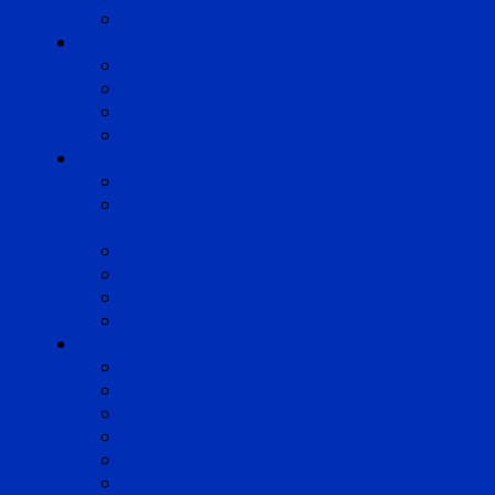
Strasbourg
Compétences
Droit du Travail
Droit de la Protection Sociale
Droit Santé Sécurité au Travail
Droit des Associations
Expertises
Avocats enquêteurs
Conduite du changement et
Restructuring
Médiation
Rémunération et Prévoyance
Responsabilité pénale
Risques et durabilité
A propos
Mentions légales
Gestion des cookies
Données personnelles
Règlement Qualiopi
Certificat Qualiopi
Nous suivre