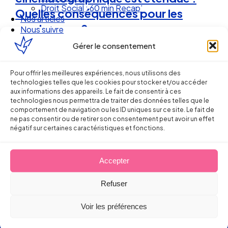
Nos articles
Quelles conséquences pour les
Nous suivre
employeurs ?
Gérer le consentement
16 juillet 2013
Pour offrir les meilleures expériences, nous utilisons des
technologies telles que les cookies pour stocker et/ou accéder
aux informations des appareils. Le fait de consentir à ces
technologies nous permettra de traiter des données telles que le
comportement de navigation ou les ID uniques sur ce site. Le fait de
ne pas consentir ou de retirer son consentement peut avoir un effet
négatif sur certaines caractéristiques et fonctions.
Ellipse Avocats
Accepter
Refuser
Réseau
Voir les préférences
de cabinets