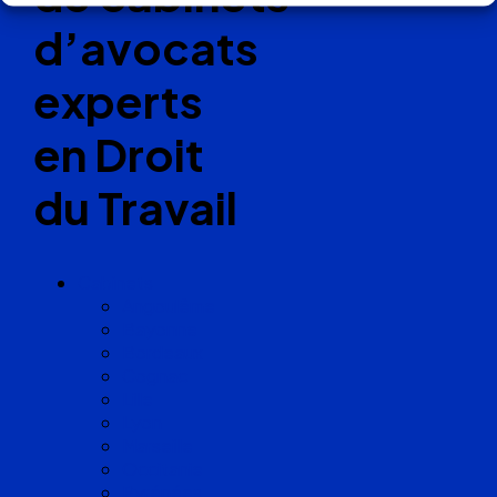
d’avocats
experts
en Droit
du Travail
Cabinets
Angoulême
Bayonne
Bordeaux
Cognac
Lille
Lyon
Marseille
Occitanie
Pyrénées