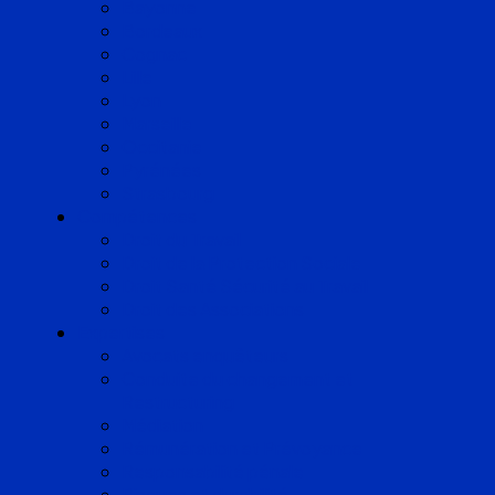
Bayonne
Bordeaux
Cognac
Lille
Lyon
Marseille
Occitanie
Pyrénées
Strasbourg
Compétences
Droit du Travail
Droit de la Protection Sociale
Droit Santé Sécurité au Travail
Droit des Associations
Expertises
Avocats enquêteurs
Conduite du changement et
Restructuring
Médiation
Rémunération et Prévoyance
Responsabilité pénale
Risques et durabilité