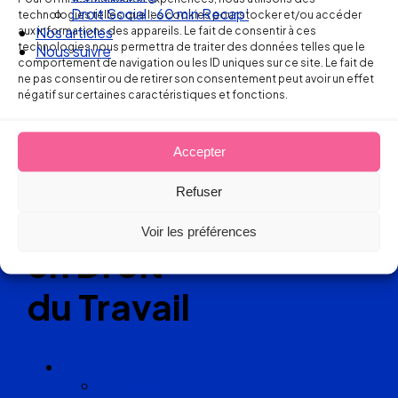
Ellipse Avocats
Droit Social : 60 min Recap’
technologies telles que les cookies pour stocker et/ou accéder
aux informations des appareils. Le fait de consentir à ces
Nos articles
technologies nous permettra de traiter des données telles que le
Nous suivre
comportement de navigation ou les ID uniques sur ce site. Le fait de
Réseau
ne pas consentir ou de retirer son consentement peut avoir un effet
négatif sur certaines caractéristiques et fonctions.
de cabinets
Accepter
d’avocats
Refuser
experts
Voir les préférences
en Droit
du Travail
Cabinets
Angoulême