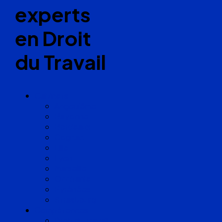
experts
en Droit
du Travail
Cabinets
Angoulême
Bayonne
Bordeaux
Cognac
Lille
Lyon
Marseille
Occitanie
Pyrénées
Strasbourg
Compétences
Droit du Travail