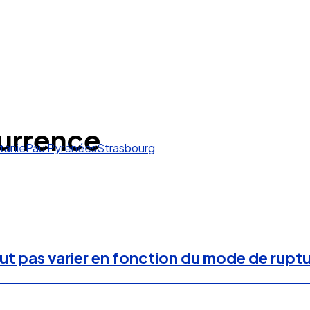
urrence
tanie
Pau Pyrénées
Strasbourg
t pas varier en fonction du mode de rupt