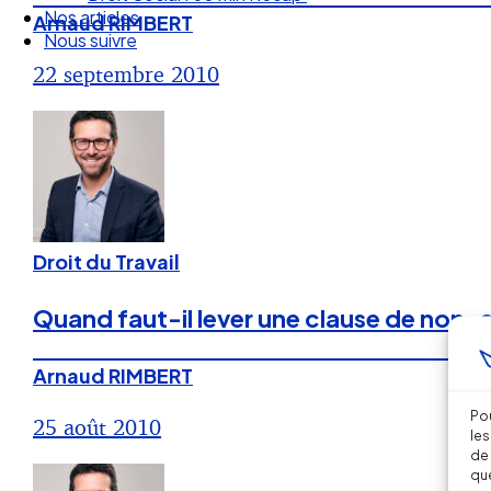
Nos articles
Arnaud RIMBERT
Nous suivre
22 septembre 2010
Droit du Travail
Quand faut-il lever une clause de non
Arnaud RIMBERT
Pou
25 août 2010
les
de 
que