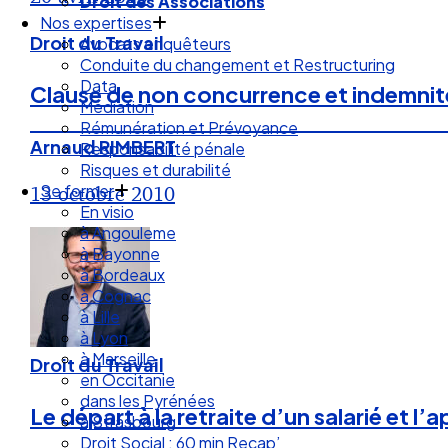
Droit des Associations
Nos expertises
Droit du Travail
Avocats enquêteurs
Conduite du changement et Restructuring
Data
Clause de non concurrence et indemni
Médiation
Rémunération et Prévoyance
Arnaud RIMBERT
Responsabilité pénale
Risques et durabilité
Se former
13 octobre 2010
En visio
à Angouleme
à Bayonne
à Bordeaux
à Cognac
à Lille
à Lyon
à Marseille
Droit du Travail
en Occitanie
dans les Pyrénées
Le départ à la retraite d’un salarié et 
à Strasbourg
Droit Social : 60 min Recap’