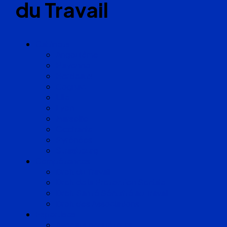
du Travail
Cabinets
Angoulême
Bayonne
Bordeaux
Cognac
Lille
Lyon
Marseille
Occitanie
Pyrénées
Strasbourg
Compétences
Droit du Travail
Droit de la Protection Sociale
Droit Santé Sécurité au Travail
Droit des Associations
Expertises
Avocats enquêteurs