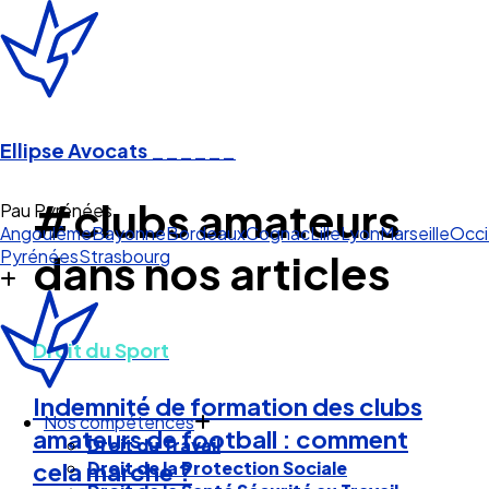
Ellipse Avocats
______
#clubs amateurs
Pau Pyrénées
Angoulême
Bayonne
Bordeaux
Cognac
Lille
Lyon
Marseille
Occi
Pyrénées
Strasbourg
dans nos articles
Droit du Sport
Indemnité de formation des clubs
Nos compétences
amateurs de football : comment
Droit du Travail
Droit de la Protection Sociale
cela marche ?