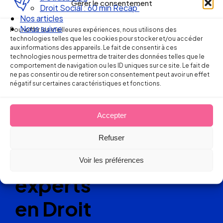
Gérer le consentement
Droit Social : 60 min Recap’
Nos articles
Nous suivre
Pour offrir les meilleures expériences, nous utilisons des
technologies telles que les cookies pour stocker et/ou accéder
aux informations des appareils. Le fait de consentir à ces
technologies nous permettra de traiter des données telles que le
Ellipse Avocats
comportement de navigation ou les ID uniques sur ce site. Le fait de
ne pas consentir ou de retirer son consentement peut avoir un effet
négatif sur certaines caractéristiques et fonctions.
Réseau
Accepter
de cabinets
Refuser
d’avocats
Voir les préférences
experts
en Droit