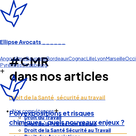
Ellipse Avocats
______
#CMR
Angoulême
Bayonne
Bordeaux
Cognac
Lille
Lyon
Marseille
Occi
Pyrénées
Strasbourg
dans nos articles
Droit de la Santé, sécurité au travail
Nos compétences
Polyexpositions et risques
Droit du Travail
chimiques : quels nouveaux enjeux ?
Droit de la Protection Sociale
Droit de la Santé Sécurité au Travail