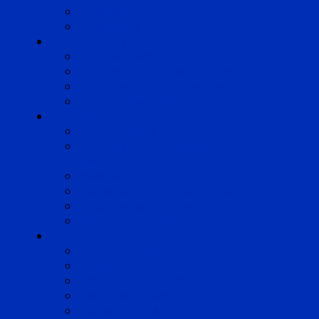
Pyrénées
Strasbourg
Compétences
Droit du Travail
Droit de la Protection Sociale
Droit Santé Sécurité au Travail
Droit des Associations
Expertises
Avocats enquêteurs
Conduite du changement et
Restructuring
Médiation
Rémunération et Prévoyance
Responsabilité pénale
Risques et durabilité
A propos
Mentions légales
Gestion des cookies
Données personnelles
Règlement Qualiopi
Certificat Qualiopi