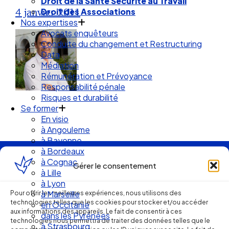
Droit de la Santé Sécurité au Travail
4 janvier 2011
Droit des Associations
Nos expertises
Avocats enquêteurs
Conduite du changement et Restructuring
Data
Médiation
Rémunération et Prévoyance
Responsabilité pénale
Risques et durabilité
Se former
En visio
à Angouleme
à Bayonne
à Bordeaux
à Cognac
Ellipse Avocats
Gérer le consentement
à Lille
à Lyon
Pour offrir les meilleures expériences, nous utilisons des
à Marseille
technologies telles que les cookies pour stocker et/ou accéder
Réseau
en Occitanie
aux informations des appareils. Le fait de consentir à ces
dans les Pyrénées
technologies nous permettra de traiter des données telles que le
à Strasbourg