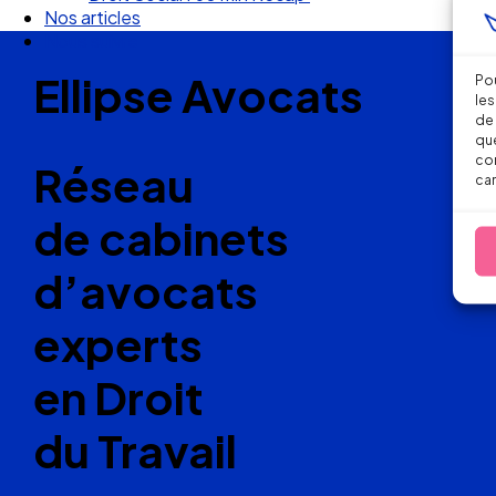
Nous suivre
Ellipse Avocats
Pou
les
de 
que
con
Réseau
car
de cabinets
d’avocats
experts
en Droit
du Travail