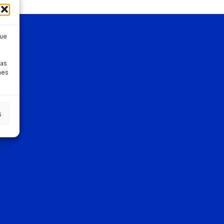
que
pas
nes
s