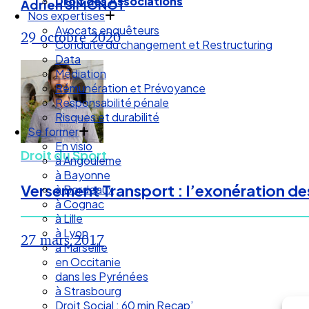
Nos expertises
Adrien SIMONOT
Avocats enquêteurs
Conduite du changement et Restructuring
29 octobre 2020
Data
Médiation
Rémunération et Prévoyance
Responsabilité pénale
Risques et durabilité
Se former
En visio
à Angouleme
Droit du Sport
à Bayonne
à Bordeaux
Versement Transport : l’exonération des
à Cognac
à Lille
à Lyon
à Marseille
27 mars 2017
en Occitanie
dans les Pyrénées
à Strasbourg
Droit Social : 60 min Recap’
Nos articles