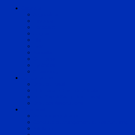
Cabinets
Angoulême
Bayonne
Bordeaux
Cognac
Lille
Lyon
Marseille
Occitanie
Pyrénées
Strasbourg
Compétences
Droit du Travail
Droit de la Protection Sociale
Droit Santé Sécurité au Travail
Droit des Associations
Expertises
Avocats enquêteurs
Conduite du changement et Restructuring
Médiation
Rémunération et Prévoyance