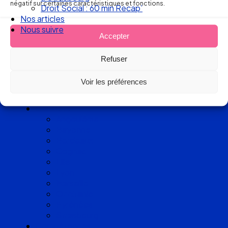
d’avocats
négatif sur certaines caractéristiques et fonctions.
Nos articles
experts
Nous suivre
Accepter
en Droit
Refuser
du Travail
Voir les préférences
Cabinets
Angoulême
Bayonne
Bordeaux
Cognac
Lille
Lyon
Marseille
Occitanie
Pyrénées
Strasbourg
Compétences