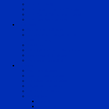
Droit du Travail
Droit de la Protection Sociale
Droit Santé Sécurité au Travail
Droit des Associations
Expertises
Avocats enquêteurs
Conduite du changement et
Restructuring
Médiation
Rémunération et Prévoyance
Responsabilité pénale
Risques et durabilité
A propos
Mentions légales
Gestion des cookies
Données personnelles
Règlement Qualiopi
Certificat Qualiopi
Nous suivre
LinkedIn
Newsletter