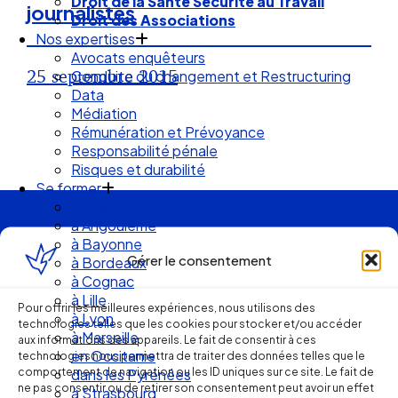
Droit des Associations
journalistes
Nos expertises
Avocats enquêteurs
Conduite du changement et Restructuring
25 septembre 2015
Data
Médiation
Rémunération et Prévoyance
Responsabilité pénale
Risques et durabilité
Se former
En visio
à Angouleme
à Bayonne
Ellipse Avocats
à Bordeaux
Gérer le consentement
à Cognac
à Lille
Réseau
à Lyon
Pour offrir les meilleures expériences, nous utilisons des
à Marseille
technologies telles que les cookies pour stocker et/ou accéder
en Occitanie
aux informations des appareils. Le fait de consentir à ces
de cabinets
dans les Pyrénées
technologies nous permettra de traiter des données telles que le
comportement de navigation ou les ID uniques sur ce site. Le fait de
à Strasbourg
ne pas consentir ou de retirer son consentement peut avoir un effet
Droit Social : 60 min Recap’