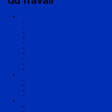
Cabinets
Angoulême
Bayonne
Bordeaux
Cognac
Lille
Lyon
Marseille
Occitanie
Pyrénées
Strasbourg
Compétences
Droit du Travail
Droit de la Protection Sociale
Droit Santé Sécurité au Travail
Droit des Associations
Expertises
Avocats enquêteurs
Conduite du changement et