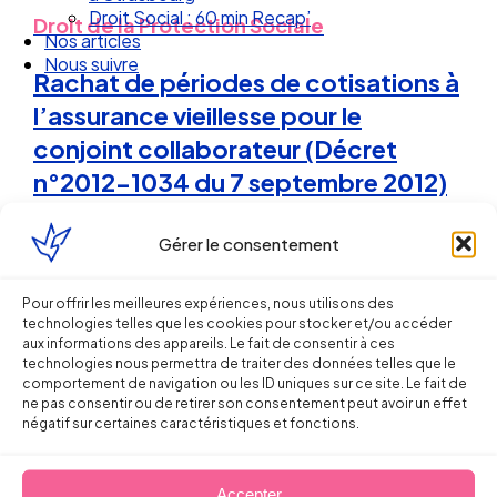
Droit Social : 60 min Recap’
Droit de la Protection Sociale
Nos articles
Nous suivre
Rachat de périodes de cotisations à
l’assurance vieillesse pour le
conjoint collaborateur (Décret
n°2012-1034 du 7 septembre 2012)
Florent DOUSSET
Gérer le consentement
18 septembre 2012
Pour offrir les meilleures expériences, nous utilisons des
technologies telles que les cookies pour stocker et/ou accéder
aux informations des appareils. Le fait de consentir à ces
technologies nous permettra de traiter des données telles que le
comportement de navigation ou les ID uniques sur ce site. Le fait de
ne pas consentir ou de retirer son consentement peut avoir un effet
négatif sur certaines caractéristiques et fonctions.
Accepter