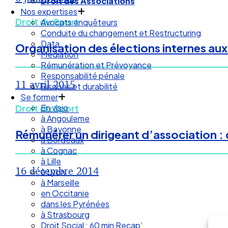
Droit des Associations
Nos expertises
Droit du Sport
Avocats enquêteurs
Conduite du changement et Restructuring
Data
Organisation des élections internes aux 
Médiation
Rémunération et Prévoyance
Responsabilité pénale
11 avril 2015
Risques et durabilité
Se former
En visio
Droit du Sport
à Angouleme
à Bayonne
Rémunérer un dirigeant d’association : c
à Bordeaux
à Cognac
à Lille
16 décembre 2014
à Lyon
à Marseille
en Occitanie
dans les Pyrénées
à Strasbourg
Droit Social : 60 min Recap’