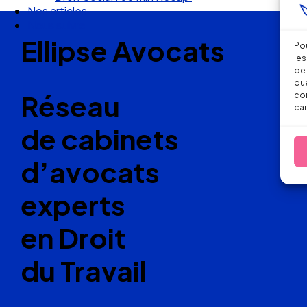
Nos articles
Nous suivre
Ellipse Avocats
Pou
les
de 
que
Réseau
con
car
de cabinets
d’avocats
experts
en Droit
du Travail