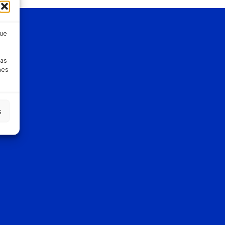
que
pas
nes
s