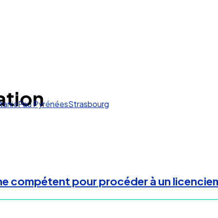
ation
tanie
Pau Pyrénées
Strasbourg
ane compétent pour procéder à un licencie