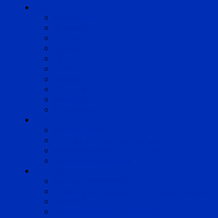
Cabinets
Angoulême
Bayonne
Bordeaux
Cognac
Lille
Lyon
Marseille
Occitanie
Pyrénées
Strasbourg
Compétences
Droit du Travail
Droit de la Protection Sociale
Droit Santé Sécurité au Travail
Droit des Associations
Expertises
Avocats enquêteurs
Conduite du changement et Restructuring
Médiation
Rémunération et Prévoyance