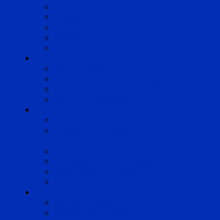
Lyon
Marseille
Occitanie
Pyrénées
Strasbourg
Compétences
Droit du Travail
Droit de la Protection Sociale
Droit Santé Sécurité au Travail
Droit des Associations
Expertises
Avocats enquêteurs
Conduite du changement et
Restructuring
Médiation
Rémunération et Prévoyance
Responsabilité pénale
Risques et durabilité
A propos
Mentions légales
Gestion des cookies