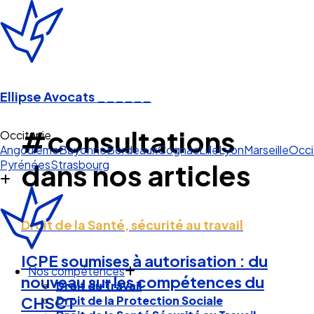
Ellipse Avocats
______
#consultations
Occitanie
Angoulême
Bayonne
Bordeaux
Cognac
Lille
Lyon
Marseille
Occi
Pyrénées
Strasbourg
dans nos articles
Droit de la Santé, sécurité au travail
ICPE soumises à autorisation : du
Nos compétences
nouveau sur les compétences du
Droit du Travail
Droit de la Protection Sociale
CHSCT