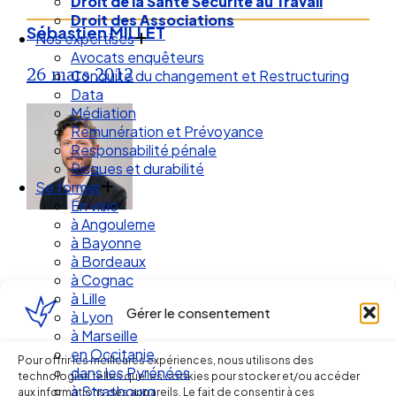
Droit de la Santé Sécurité au Travail
Droit des Associations
Sébastien MILLET
Nos expertises
Avocats enquêteurs
26 mars 2012
Conduite du changement et Restructuring
Data
Médiation
Rémunération et Prévoyance
Responsabilité pénale
Risques et durabilité
Se former
En visio
à Angouleme
à Bayonne
à Bordeaux
à Cognac
à Lille
Gérer le consentement
à Lyon
Ellipse Avocats
à Marseille
en Occitanie
Pour offrir les meilleures expériences, nous utilisons des
dans les Pyrénées
technologies telles que les cookies pour stocker et/ou accéder
à Strasbourg
aux informations des appareils. Le fait de consentir à ces