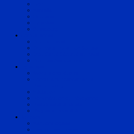
Lyon
Marseille
Occitanie
Pyrénées
Strasbourg
Compétences
Droit du Travail
Droit de la Protection Sociale
Droit Santé Sécurité au Travail
Droit des Associations
Expertises
Avocats enquêteurs
Conduite du changement et
Restructuring
Médiation
Rémunération et Prévoyance
Responsabilité pénale
Risques et durabilité
A propos
Mentions légales
Gestion des cookies