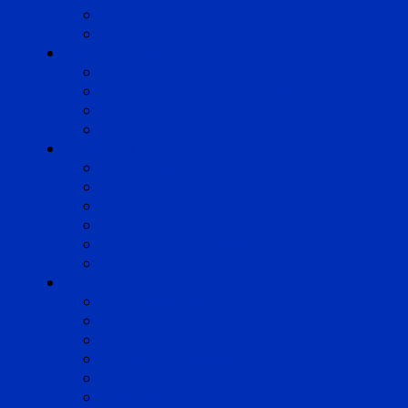
Pyrénées
Strasbourg
Compétences
Droit du Travail
Droit de la Protection Sociale
Droit Santé Sécurité au Travail
Droit des Associations
Expertises
Avocats enquêteurs
Conduite du changement et Restructuring
Médiation
Rémunération et Prévoyance
Responsabilité pénale
Risques et durabilité
A propos
Mentions légales
Gestion des cookies
Données personnelles
Règlement Qualiopi
Certificat Qualiopi
Nous suivre