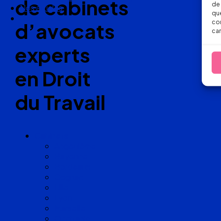
de cabinets
de 
Nos articles
que
Nous suivre
con
d’avocats
car
experts
en Droit
du Travail
Cabinets
Angoulême
Bayonne
Bordeaux
Cognac
Lille
Lyon
Marseille
Occitanie