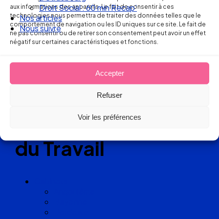
aux informations des appareils. Le fait de consentir à ces
Droit Social : 60 min Recap’
technologies nous permettra de traiter des données telles que le
Nos articles
Réseau
comportement de navigation ou les ID uniques sur ce site. Le fait de
Nous suivre
ne pas consentir ou de retirer son consentement peut avoir un effet
négatif sur certaines caractéristiques et fonctions.
de cabinets
d’avocats
Accepter
experts
Refuser
en Droit
Voir les préférences
du Travail
Cabinets
Angoulême
Bayonne
Bordeaux