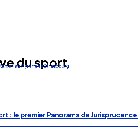
ve du sport
tanie
Pau Pyrénées
Strasbourg
ort : le premier Panorama de Jurispruden