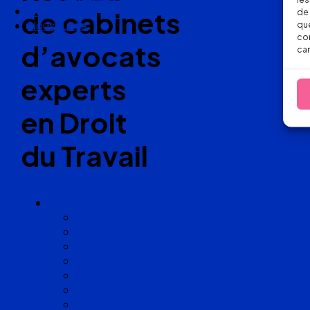
Nos articles
de cabinets
de 
Nous suivre
que
con
d’avocats
car
experts
en Droit
du Travail
Cabinets
Angoulême
Bayonne
Bordeaux
Cognac
Lille
Lyon
Marseille