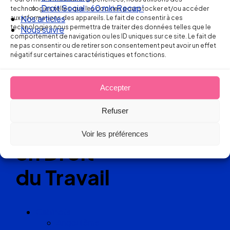
Ellipse Avocats
Droit Social : 60 min Recap’
technologies telles que les cookies pour stocker et/ou accéder
aux informations des appareils. Le fait de consentir à ces
Nos articles
technologies nous permettra de traiter des données telles que le
Nous suivre
comportement de navigation ou les ID uniques sur ce site. Le fait de
Réseau
ne pas consentir ou de retirer son consentement peut avoir un effet
négatif sur certaines caractéristiques et fonctions.
de cabinets
Accepter
d’avocats
Refuser
experts
Voir les préférences
en Droit
du Travail
Cabinets
Angoulême