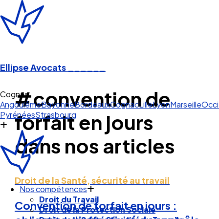
Ellipse Avocats
______
#convention de
Cogn
Angoulême
Bayonne
Bordeaux
Cognac
Lille
Lyon
Marseille
Occi
Pyrénées
Strasbourg
forfait en jours
dans nos articles
Droit de la Santé, sécurité au travail
Nos compétences
Droit du Travail
Convention de forfait en jours :
Droit de la Protection Sociale