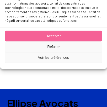
aux informations des appareils. Le fait de consentir à ces
pour l’embauche des jeunes
technologies nous permettra de traiter des données telles que le
comportement de navigation ou les ID uniques sur ce site. Le fait de
ne pas consentir ou de retirer son consentement peut avoir un effet
Arnaud RIMBERT
négatif sur certaines caractéristiques et fonctions.
22 octobre 2013
Accepter
Refuser
Voir les préférences
Ellipse Avocats