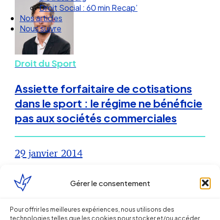
Droit Social : 60 min Recap’
Nos articles
Nous suivre
Droit du Sport
Assiette forfaitaire de cotisations
dans le sport : le régime ne bénéficie
pas aux sociétés commerciales
29 janvier 2014
Droit de la Protection Sociale
Gérer le consentement
Exonération de la contribution
Pour offrir les meilleures expériences, nous utilisons des
patronale d’assurance chômage
technologies telles que les cookies pour stocker et/ou accéder