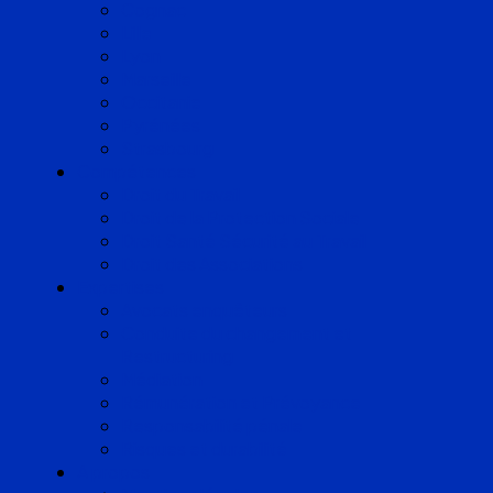
Cognac
Lille
Lyon
Marseille
Occitanie
Pyrénées
Strasbourg
Compétences
Droit du Travail
Droit de la Protection Sociale
Droit Santé Sécurité au Travail
Droit des Associations
Expertises
Avocats enquêteurs
Conduite du changement et
Restructuring
Médiation
Rémunération et Prévoyance
Responsabilité pénale
Risques et durabilité
A propos