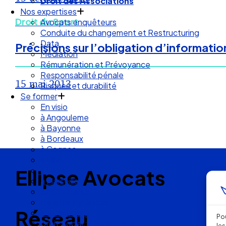
Droit des Associations
Nos expertises
Droit du Sport
Avocats enquêteurs
Conduite du changement et Restructuring
Data
Précisions sur l’obligation d’informat
Médiation
Rémunération et Prévoyance
Responsabilité pénale
15 mai 2013
Risques et durabilité
Se former
En visio
à Angouleme
à Bayonne
à Bordeaux
à Cognac
à Lille
Ellipse Avocats
à Lyon
à Marseille
en Occitanie
dans les Pyrénées
Réseau
à Strasbourg
Pou
Droit Social : 60 min Recap’
les