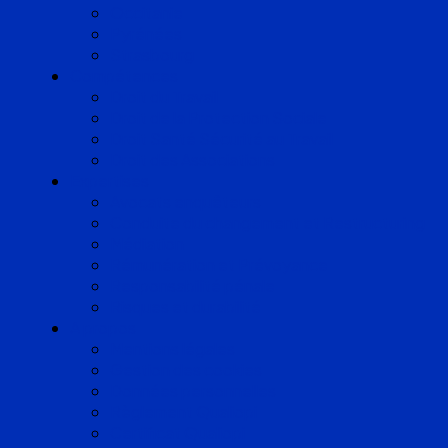
Occitanie
Pyrénées
Strasbourg
Compétences
Droit du Travail
Droit de la Protection Sociale
Droit Santé Sécurité au Travail
Droit des Associations
Expertises
Avocats enquêteurs
Conduite du changement et Restructuring
Médiation
Rémunération et Prévoyance
Responsabilité pénale
Risques et durabilité
A propos
Mentions légales
Gestion des cookies
Données personnelles
Règlement Qualiopi
Certificat Qualiopi