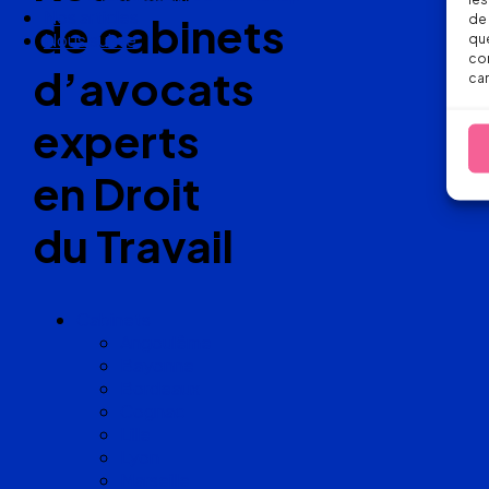
Nos articles
de cabinets
de 
Nous suivre
que
con
d’avocats
car
experts
en Droit
du Travail
Cabinets
Angoulême
Bayonne
Bordeaux
Cognac
Lille
Lyon
Marseille