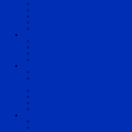
Lyon
Marseille
Occitanie
Pyrénées
Strasbourg
Compétences
Droit du Travail
Droit de la Protection Sociale
Droit Santé Sécurité au Travail
Droit des Associations
Expertises
Avocats enquêteurs
Conduite du changement et
Restructuring
Médiation
Rémunération et Prévoyance
Responsabilité pénale
Risques et durabilité
A propos
Mentions légales
Gestion des cookies