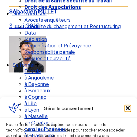
Droit de la Santé Sécurité au Travail
Droit des Associations
Sébastien MILLET
Nos expertises
Avocats enquêteurs
3 mai 2012
Conduite du changement et Restructuring
Data
Médiation
Rémunération et Prévoyance
Responsabilité pénale
Risques et durabilité
Se former
En visio
à Angouleme
à Bayonne
à Bordeaux
à Cognac
à Lille
Gérer le consentement
à Lyon
Ellipse Avocats
à Marseille
en Occitanie
Pour offrir les meilleures expériences, nous utilisons des
dans les Pyrénées
technologies telles que les cookies pour stocker et/ou accéder
à Strasbourg
aux informations des appareils. Le fait de consentir à ces