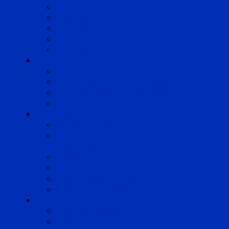
Lyon
Marseille
Occitanie
Pyrénées
Strasbourg
Compétences
Droit du Travail
Droit de la Protection Sociale
Droit Santé Sécurité au Travail
Droit des Associations
Expertises
Avocats enquêteurs
Conduite du changement et
Restructuring
Médiation
Rémunération et Prévoyance
Responsabilité pénale
Risques et durabilité
A propos
Mentions légales
Gestion des cookies