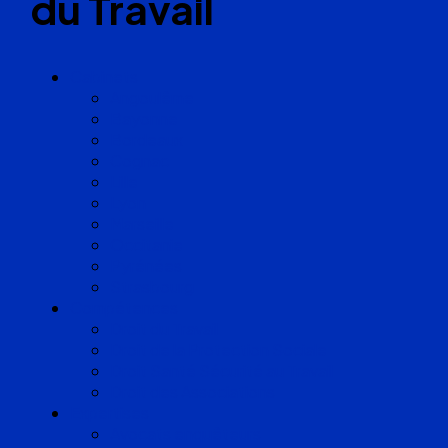
du Travail
Cabinets
Angoulême
Bayonne
Bordeaux
Cognac
Lille
Lyon
Marseille
Occitanie
Pyrénées
Strasbourg
Compétences
Droit du Travail
Droit de la Protection Sociale
Droit Santé Sécurité au Travail
Droit des Associations
Expertises
Avocats enquêteurs