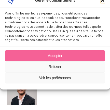
Gérer le consentement
Pour offrir les meilleures expériences, nous utilisons des
Droit de la Santé, sécurité au travail
technologies telles que les cookies pour stocker et/ou accéder
aux informations des appareils. Le fait de consentir à ces
technologies nous permettra de traiter des données telles que le
Energie : de nouvelles règles
comportement de navigation ou les ID uniques sur ce site. Le fait de
applicables en matière
ne pas consentir ou de retirer son consentement peut avoir un effet
négatif sur certaines caractéristiques et fonctions.
d’installations thermiques
Sébastien MILLET
Accepter
16 septembre 2010
Refuser
Voir les préférences