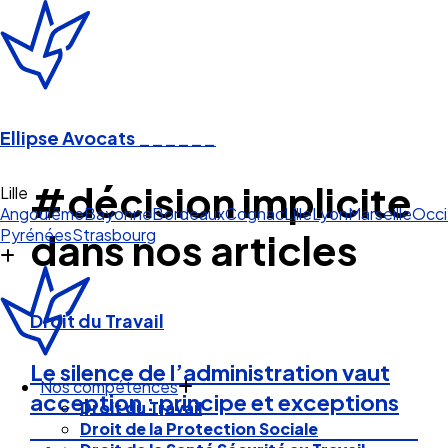
Ellipse Avocats
______
#décision implicite
Li
Angoulême
Bayonne
Bordeaux
Cognac
Lille
Lyon
Marseille
Occi
Pyrénées
Strasbourg
dans nos articles
Droit du Travail
Le silence de l’administration vaut
Nos compétences
acception : principe et exceptions
Droit du Travail
Droit de la Protection Sociale