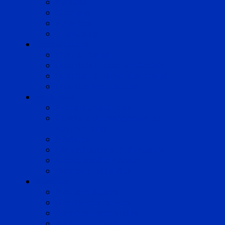
Marseille
Occitanie
Pyrénées
Strasbourg
Compétences
Droit du Travail
Droit de la Protection Sociale
Droit Santé Sécurité au Travail
Droit des Associations
Expertises
Avocats enquêteurs
Conduite du changement et
Restructuring
Médiation
Rémunération et Prévoyance
Responsabilité pénale
Risques et durabilité
A propos
Mentions légales
Gestion des cookies
Données personnelles
Règlement Qualiopi