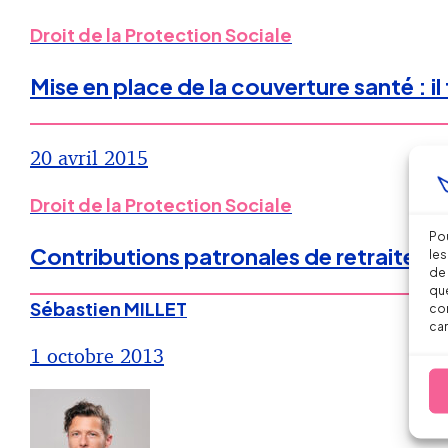
Droit de la Protection Sociale
Mise en place de la couverture santé : il 
20 avril 2015
Droit de la Protection Sociale
Pou
Contributions patronales de retraite & p
les
de 
que
Sébastien MILLET
con
car
1 octobre 2013