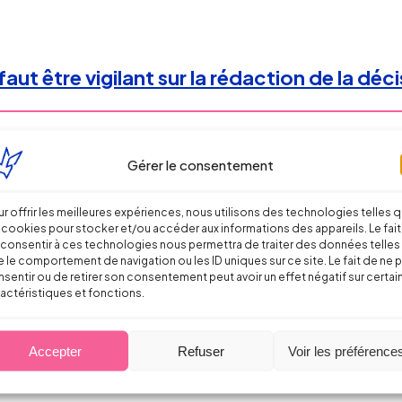
faut être vigilant sur la rédaction de la déci
Gérer le consentement
r offrir les meilleures expériences, nous utilisons des technologies telles 
révoyance : la circulaire est enfin disponib
 cookies pour stocker et/ou accéder aux informations des appareils. Le fait
consentir à ces technologies nous permettra de traiter des données telles
 le comportement de navigation ou les ID uniques sur ce site. Le fait de ne 
sentir ou de retirer son consentement peut avoir un effet négatif sur certai
actéristiques et fonctions.
Accepter
Refuser
Voir les préférence