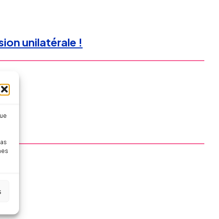
sion unilatérale !
que
le !
pas
nes
s