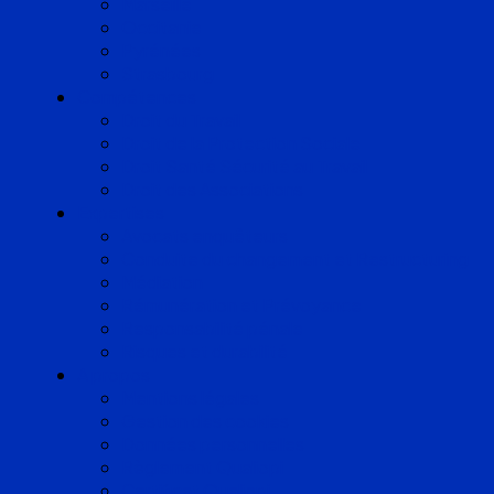
Marseille
Occitanie
Pyrénées
Strasbourg
Compétences
Droit du Travail
Droit de la Protection Sociale
Droit Santé Sécurité au Travail
Droit des Associations
Expertises
Avocats enquêteurs
Conduite du changement et Restructuring
Médiation
Rémunération et Prévoyance
Responsabilité pénale
Risques et durabilité
A propos
Mentions légales
Gestion des cookies
Données personnelles
Règlement Qualiopi
Certificat Qualiopi