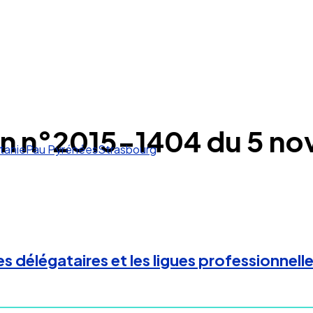
on n°2015-1404 du 5 n
tanie
Pau Pyrénées
Strasbourg
s délégataires et les ligues professionnell