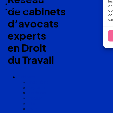
les
Nos articles
de 
de cabinets
Nous suivre
que
con
d’avocats
car
experts
en Droit
du Travail
Cabinets
Angoulême
Bayonne
Bordeaux
Cognac
Lille
Lyon