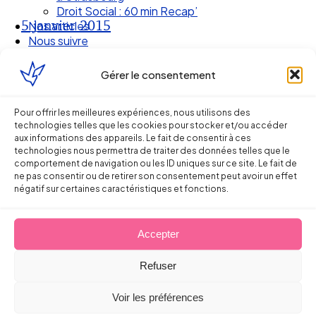
Droit Social : 60 min Recap’
5 janvier 2015
Nos articles
Nous suivre
Gérer le consentement
Pour offrir les meilleures expériences, nous utilisons des
technologies telles que les cookies pour stocker et/ou accéder
aux informations des appareils. Le fait de consentir à ces
technologies nous permettra de traiter des données telles que le
comportement de navigation ou les ID uniques sur ce site. Le fait de
ne pas consentir ou de retirer son consentement peut avoir un effet
négatif sur certaines caractéristiques et fonctions.
Ellipse Avocats
Accepter
Refuser
Réseau
Voir les préférences