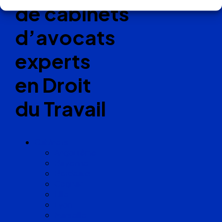
de cabinets
d’avocats
experts
en Droit
du Travail
Cabinets
Angoulême
Bayonne
Bordeaux
Cognac
Lille
Lyon
Marseille