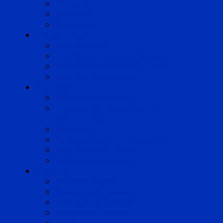
Occitanie
Pyrénées
Strasbourg
Compétences
Droit du Travail
Droit de la Protection Sociale
Droit Santé Sécurité au Travail
Droit des Associations
Expertises
Avocats enquêteurs
Conduite du changement et
Restructuring
Médiation
Rémunération et Prévoyance
Responsabilité pénale
Risques et durabilité
A propos
Mentions légales
Gestion des cookies
Données personnelles
Règlement Qualiopi
Certificat Qualiopi