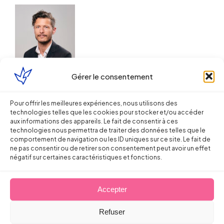
Droit de la Santé, sécurité au travail
Gérer le consentement
Quelles actions pour l’entreprise en
Pour offrir les meilleures expériences, nous utilisons des
cas d’agression de son personnel ?
technologies telles que les cookies pour stocker et/ou accéder
aux informations des appareils. Le fait de consentir à ces
technologies nous permettra de traiter des données telles que le
Sébastien MILLET
comportement de navigation ou les ID uniques sur ce site. Le fait de
ne pas consentir ou de retirer son consentement peut avoir un effet
négatif sur certaines caractéristiques et fonctions.
12 mai 2016
Accepter
Refuser