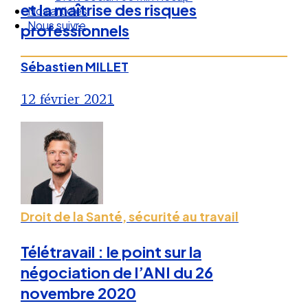
et la maîtrise des risques
Droit Social : 60 min Recap’
Nos articles
professionnels
Nous suivre
Sébastien MILLET
12 février 2021
Droit de la Santé, sécurité au travail
Télétravail : le point sur la
négociation de l’ANI du 26
novembre 2020