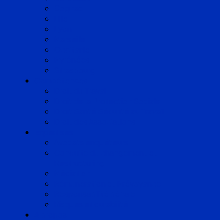
Cognac
Lille
Lyon
Marseille
Occitanie
Pyrénées
Strasbourg
Compétences
Droit du Travail
Droit de la Protection Sociale
Droit Santé Sécurité au Travail
Droit des Associations
Expertises
Avocats enquêteurs
Conduite du changement et
Restructuring
Médiation
Rémunération et Prévoyance
Responsabilité pénale
Risques et durabilité
A propos