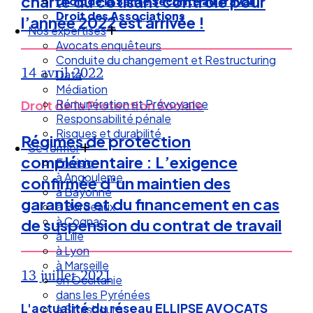
charte du cotisant contrôlé pour
Droit de la Santé Sécurité au Travail
Droit des Associations
l’année 2022 est arrivée !
Nos expertises
Avocats enquêteurs
Conduite du changement et Restructuring
14 avril 2022
Data
Médiation
Rémunération et Prévoyance
Droit de la Protection Sociale
Responsabilité pénale
Risques et durabilité
Régimes de protection
Se former
complémentaire : L’exigence
En visio
à Angouleme
confirmée d’un maintien des
à Bayonne
garanties et du financement en cas
à Bordeaux
à Cognac
de suspension du contrat de travail
à Lille
à Lyon
à Marseille
13 juillet 2021
en Occitanie
dans les Pyrénées
L'actualité du réseau ELLIPSE AVOCATS
à Strasbourg