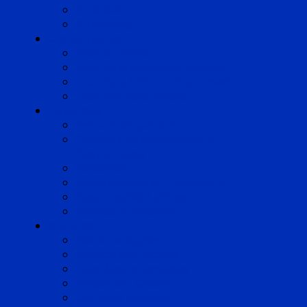
Pyrénées
Strasbourg
Compétences
Droit du Travail
Droit de la Protection Sociale
Droit Santé Sécurité au Travail
Droit des Associations
Expertises
Avocats enquêteurs
Conduite du changement et
Restructuring
Médiation
Rémunération et Prévoyance
Responsabilité pénale
Risques et durabilité
A propos
Mentions légales
Gestion des cookies
Données personnelles
Règlement Qualiopi
Certificat Qualiopi