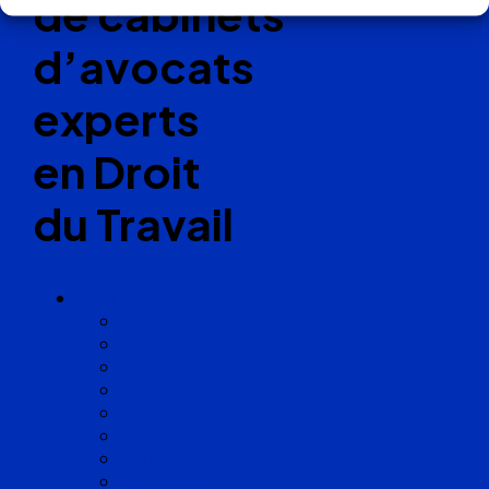
de cabinets
d’avocats
experts
en Droit
du Travail
Cabinets
Angoulême
Bayonne
Bordeaux
Cognac
Lille
Lyon
Marseille
Occitanie