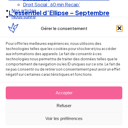
Droit Social : 60 min Recap’
Nos articles
L’essentiel d’Ellipse – Septembre
Nous suivre
2014
Gérer le consentement
1 septembre 2014
Pour offrir les meilleures expériences, nous utilisons des
technologies telles que les cookies pour stocker et/ou accéder
aux informations des appareils. Le fait de consentir à ces
technologies nous permettra de traiter des données telles que le
comportement de navigation ou les ID uniques sur ce site. Le fait de
ne pas consentir ou de retirer son consentement peut avoir un effet
négatif sur certaines caractéristiques et fonctions.
Ellipse Avocats
Accepter
Refuser
Réseau
Voir les préférences