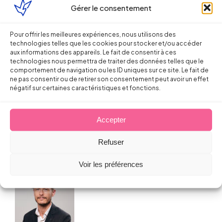
Gérer le consentement
Pour offrir les meilleures expériences, nous utilisons des
technologies telles que les cookies pour stocker et/ou accéder
aux informations des appareils. Le fait de consentir à ces
technologies nous permettra de traiter des données telles que le
comportement de navigation ou les ID uniques sur ce site. Le fait de
Droit de la Santé, sécurité au travail
ne pas consentir ou de retirer son consentement peut avoir un effet
négatif sur certaines caractéristiques et fonctions.
Pénibilité : le lifting de nouvel an
Accepter
Sébastien MILLET
Refuser
15 janvier 2016
Voir les préférences