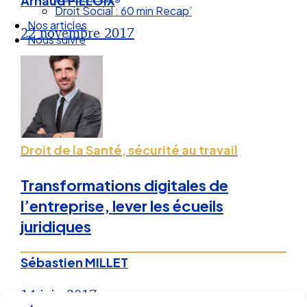
Arnaud PILLOIX
Droit Social : 60 min Recap’
Nos articles
22 novembre 2017
Nous suivre
Droit de la Santé, sécurité au travail
Transformations digitales de
l’entreprise, lever les écueils
juridiques
Sébastien MILLET
14 juin 2017