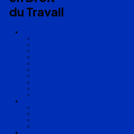
du Travail
Cabinets
Angoulême
Bayonne
Bordeaux
Cognac
Lille
Lyon
Marseille
Occitanie
Pyrénées
Strasbourg
Compétences
Droit du Travail
Droit de la Protection Sociale
Droit Santé Sécurité au Travail
Droit des Associations
Expertises