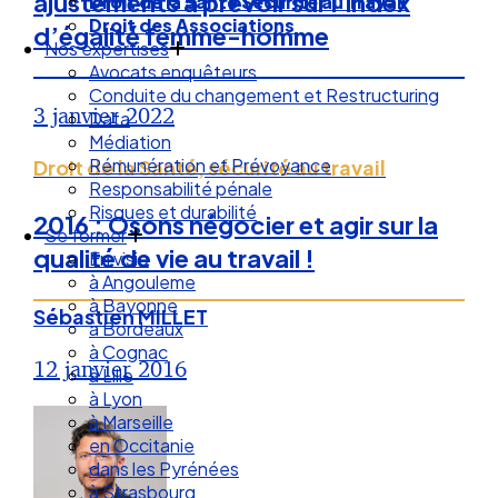
ajustements à prévoir sur l’index
Droit des Associations
Nos expertises
d’égalité femme-homme
Avocats enquêteurs
Conduite du changement et Restructuring
Data
3 janvier 2022
Médiation
Rémunération et Prévoyance
Responsabilité pénale
Droit de la Santé, sécurité au travail
Risques et durabilité
Se former
2016 : Osons négocier et agir sur la
En visio
qualité de vie au travail !
à Angouleme
à Bayonne
à Bordeaux
Sébastien MILLET
à Cognac
à Lille
12 janvier 2016
à Lyon
à Marseille
en Occitanie
dans les Pyrénées
à Strasbourg
Droit Social : 60 min Recap’