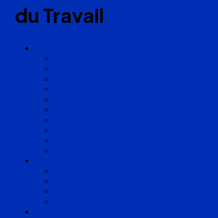
du Travail
Cabinets
Angoulême
Bayonne
Bordeaux
Cognac
Lille
Lyon
Marseille
Occitanie
Pyrénées
Strasbourg
Compétences
Droit du Travail
Droit de la Protection Sociale
Droit Santé Sécurité au Travail
Droit des Associations
Expertises