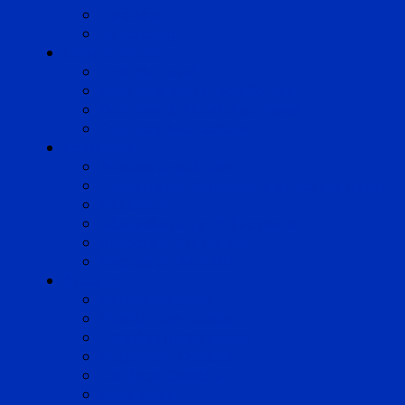
Pyrénées
Strasbourg
Compétences
Droit du Travail
Droit de la Protection Sociale
Droit Santé Sécurité au Travail
Droit des Associations
Expertises
Avocats enquêteurs
Conduite du changement et Restructuring
Médiation
Rémunération et Prévoyance
Responsabilité pénale
Risques et durabilité
A propos
Mentions légales
Gestion des cookies
Données personnelles
Règlement Qualiopi
Certificat Qualiopi
Nous suivre