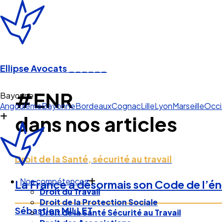
Ellipse Avocats
______
#ENR
Bayonn
Angoulême
Bayonne
Bordeaux
Cognac
Lille
Lyon
Marseille
Occi
dans nos articles
Droit de la Santé, sécurité au travail
Nos compétences
La France a désormais son Code de l’én
Droit du Travail
Droit de la Protection Sociale
Sébastien MILLET
Droit de la Santé Sécurité au Travail