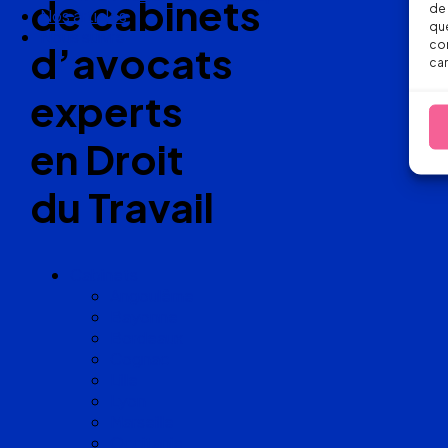
de cabinets
de 
Nos articles
que
Nous suivre
con
d’avocats
car
experts
en Droit
du Travail
Cabinets
Angoulême
Bayonne
Bordeaux
Cognac
Lille
Lyon
Marseille
Occitanie