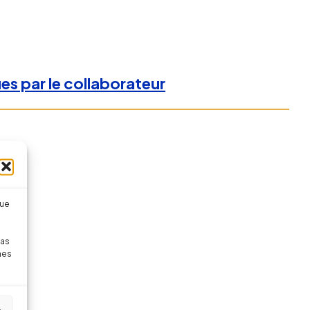
es par le collaborateur
que
pas
nes