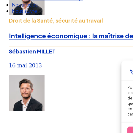
Nous suivre
Droit de la Santé, sécurité au travail
Intelligence économique : la maîtrise de
Sébastien MILLET
16 mai 2013
Pou
les
de 
que
con
car