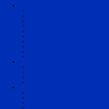
Cabinets
Angoulême
Bayonne
Bordeaux
Cognac
Lille
Lyon
Marseille
Occitanie
Pyrénées
Strasbourg
Compétences
Droit du Travail
Droit de la Protection Sociale
Droit Santé Sécurité au Travail
Droit des Associations
Expertises
Avocats enquêteurs
Conduite du changement et Restructuring
Médiation
Rémunération et Prévoyance