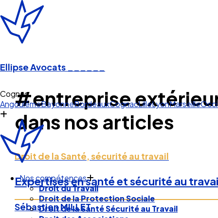
Ellipse Avocats
______
#entreprise extérieu
Angoulême
Bayonne
Bordeaux
Cognac
Lille
Lyon
Marseille
Occi
dans nos articles
Droit de la Santé, sécurité au travail
Nos compétences
Droit du Travail
Expertises en santé et sécurité au trava
Droit de la Protection Sociale
Droit de la Santé Sécurité au Travail
Sébastien MILLET
Droit des Associations